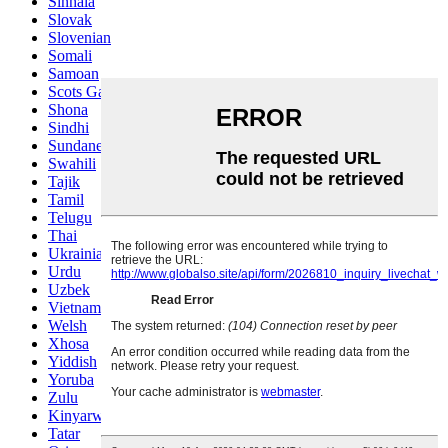
Sinhala
Slovak
Slovenian
Somali
Samoan
Scots Gaelic
Shona
Sindhi
Sundanese
Swahili
Tajik
Tamil
Telugu
Thai
Ukrainian
Urdu
Uzbek
Vietnamese
Welsh
Xhosa
Yiddish
Yoruba
Zulu
Kinyarwanda
Tatar