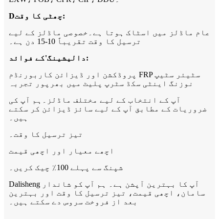
:
چھٹی کا وقت
D
عام ماڈلز میں اسٹاک ہوتا ہے۔خصوصی ماڈلز کے لیے
ترسیل کا وقت تقریباً 10-15 دن ہے۔
کے فوائد:
دالیشینگ
'
پروڈکشن اور ڈیزائن کاربورنڈم FRP سٹیئر سٹیپ
نوزنگ اینٹی سکڈ سٹرپ پلیٹ میں بھرپور تجربہ
آپ کے انتخاب کے لیے مختلف ماڈلز۔ہم آپ کی
ضروریات کے مطابق آپ کے لیے سائز ڈیزائن کر سکتے
ہیں۔
تیز ترسیل کا وقت۔
اچھے معیار اور اچھی قیمت
شپنگ سے پہلے 100٪ چیک کریں۔
Dalisheng آپ کا بہترین آپشن ہے۔ ہم آپ کو شاندار
سامان، اچھی قیمت، تیز ترسیل کا وقت اور بہترین
بعد از فروخت سروس دے سکتے ہیں۔