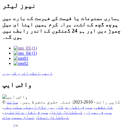
نیوز لیٹر
ہماری مصنوعات یا قیمت کی فہرست کے بارے میں
پوچھ گچھ کے لئے، براہ کرم ہمیں اپنا ای میل
چھوڑ دیں اور ہم 24 گھنٹوں کے اندر رابطے میں
ہوں گے۔
ابھی انکوائری کریں۔
واٹس ایپ
© کاپی رائٹ - 2010-2023: جملہ حقوق محفوظ ہیں۔
سائٹ
کا نقشہ
,
سپرش اشارے
,
کاربورنڈم اینٹی سلپ پٹی
,
سپرش ہموار
,
ٹیکٹائل ٹائل
,
سپرش اشارے ٹائلیں
,
ٹیکٹائل اسٹڈ
,
تمام مصنوعات