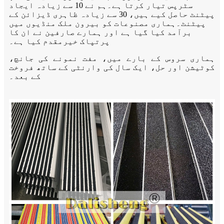
سٹرپس تیار کرتا ہے۔ہم نے 10 سے زیادہ ایجاد
پیٹنٹ حاصل کیے ہیں، 30 سے ​​زیادہ ظاہری ڈیزائن کے
پیٹنٹ۔ہماری مصنوعات کو بیرون ملک منڈیوں میں
برآمد کیا گیا ہے اور ہمارے صارفین نے ان کا
پرتپاک خیرمقدم کیا ہے۔
ہماری سروس کے بارے میں، مفت نمونے کی جانچ،
کوٹیشن اور حل، ایک سال کی وارنٹی کے ساتھ فروخت
کے بعد۔