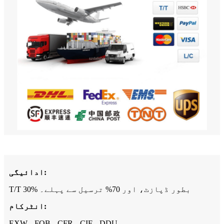
ادائیگی:
T/T 30% بطور ڈپازٹ، اور 70% ترسیل سے پہلے۔
انٹرکام:
EXW، FOB، CFR، CIF، DDU۔