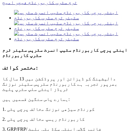
اینٹی پرچی کاربورنڈم سٹیپ انسرٹ سٹرپس سٹیئر ٹرم
سٹرپ کاربورنڈم
مختصر کوائف:
دالیشینگ کو ڈیزائن اور پروڈکشن میں 13 سال کا
بھرپور تجربہ ہے کاربورنڈم سٹرپس سٹیئر نوزنگ
ٹریڈز اینٹی سلپ سٹرپ پلیٹ
ہمارے پاس سنگین قسمیں ہیں:
1. کورنڈم سیڑھی نوزنگ مخالف پرچی پٹی
2. کاربورنڈم ریمپ مخالف پرچی پٹی
3. GRP/FRP/ فائبر گلاس اینٹی سکڈ پٹی پلیٹ