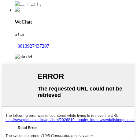
WeChat
جوڈی
+8613927437207