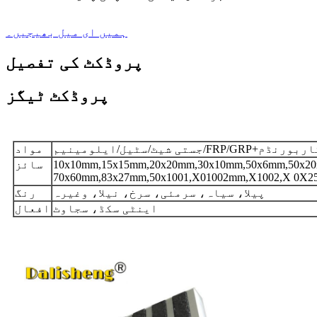
ہمیں ای میل بھیجیں۔
پروڈکٹ کی تفصیل
پروڈکٹ ٹیگز
 شیٹ/سٹیل/ایلومینیم/FRP/GRP+کاربورنڈم
مواد
10x10mm,15x15mm,20x20mm,30x10mm,50x6mm,50x2
سائز
پیلا، سیاہ، سرمئی، سرخ، نیلا، وغیرہ
رنگ
اینٹی سکڈ، سجاوٹ
افعال