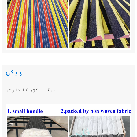
پیکج
بیگ + لکڑی کا کارٹن