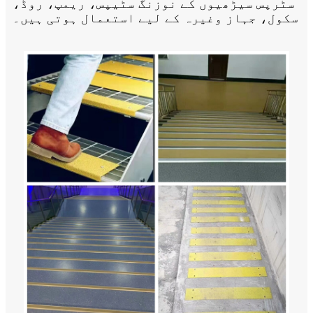
سٹرپس سیڑھیوں کے نوزنگ سٹیپس، ریمپ، روڈ،
سکول، جہاز وغیرہ کے لیے استعمال ہوتی ہیں۔