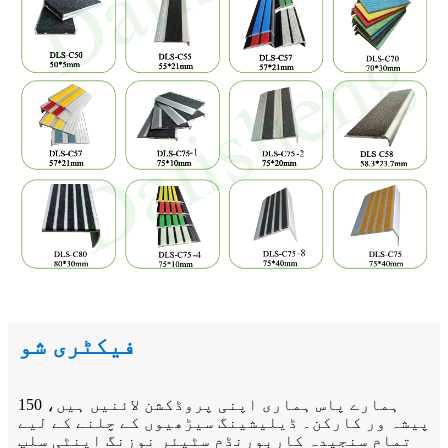
فیکٹری شو
ہمارے پاس ہماری اپنی پروڈکشن لائنیں ہیں، 150
پیشہ ور کارکن۔ ڈیلیشینگ سیڑھیوں کے چلنے کے لیے
تمام سنجیدہ کاربورنڈم سٹیئر نوزنگ اینٹی سلپ