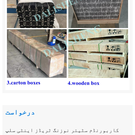
درخواست
کاربورنڈم سٹیئر نوزنگ ٹریڈز اینٹی سلپ