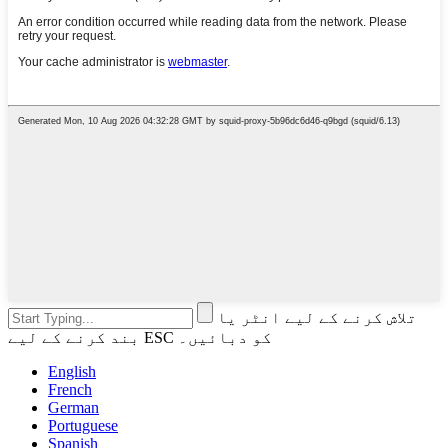
تلاش کرنے کے لیے انٹر یا
بند کرنے کے لیے ESC کو دبائیں۔
English
French
German
Portuguese
Spanish