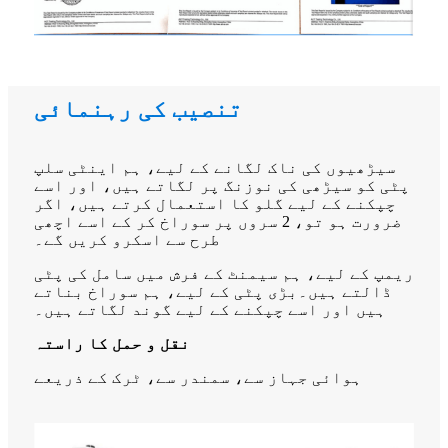
تنصیب کی رہنمائی
سیڑھیوں کی ناک لگانے کے لیے، ہم اینٹی سلپ
پٹی کو سیڑھی کی نوزنگ پر لگاتے ہیں، اور اسے
چپکنے کے لیے گلو کا استعمال کرتے ہیں، اگر
ضرورت ہو تو، 2 سروں پر سوراخ کر کے اسے اچھی
طرح سے اسکرو کریں گے۔
ریمپ کے لیے، ہم سیمنٹ کے فرش میں سامل کی پٹی
ڈالتے ہیں۔بڑی پٹی کے لیے، ہم سوراخ بناتے
ہیں اور اسے چپکنے کے لیے گوند لگاتے ہیں۔
نقل و حمل کا راستہ
ہوائی جہاز سے، سمندر سے، ٹرک کے ذریعے