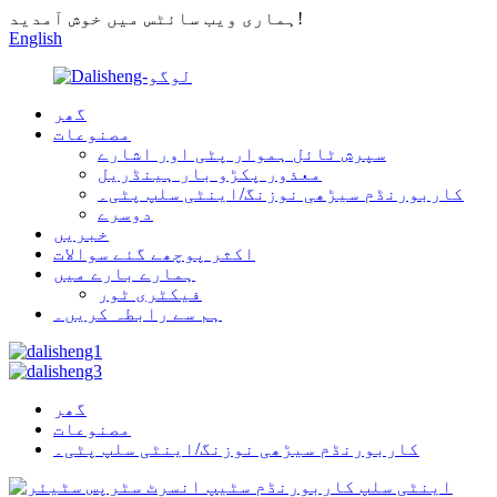
ہماری ویب سائٹس میں خوش آمدید!
English
گھر
مصنوعات
سپرش ٹائل ہموار پٹی اور اشارے
معذور پکڑو بار ہینڈریل
کاربورنڈم سیڑھی نوزنگ/اینٹی سلپ پٹی۔
دوسرے
خبریں
اکثر پوچھے گئے سوالات
ہمارے بارے میں
فیکٹری ٹور
ہم سے رابطہ کریں۔
گھر
مصنوعات
کاربورنڈم سیڑھی نوزنگ/اینٹی سلپ پٹی۔