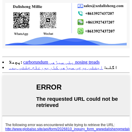
carborundum پٹی سیڑھی nosing treads
پچھلا:
اگلے:
اینٹی پرچی سیڑھی کاربورنڈم چلتی ہے۔