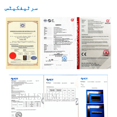
سرٹیفکیٹس