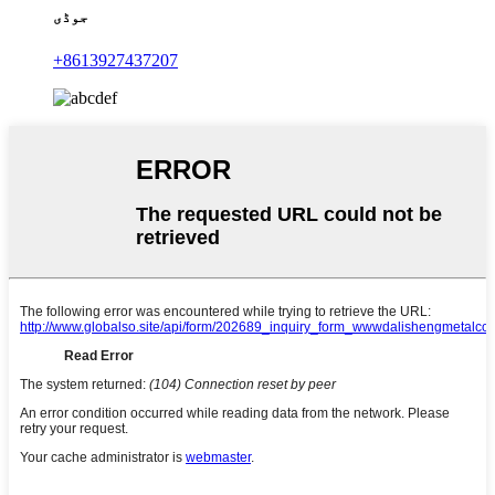
جوڈی
+8613927437207