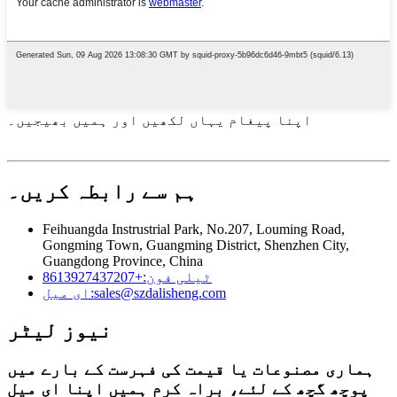
اپنا پیغام یہاں لکھیں اور ہمیں بھیجیں۔
ہم سے رابطہ کریں۔
Feihuangda Instrustrial Park, No.207, Louming Road,
Gongming Town, Guangming District, Shenzhen City,
Guangdong Province, China
ٹیلی فون:
+8613927437207
sales@szdalisheng.com
ای میل:
نیوز لیٹر
ہماری مصنوعات یا قیمت کی فہرست کے بارے میں
پوچھ گچھ کے لئے، براہ کرم ہمیں اپنا ای میل