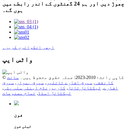
چھوڑ دیں اور ہم 24 گھنٹوں کے اندر رابطے میں
ہوں گے۔
ابھی انکوائری کریں۔
واٹس ایپ
© کاپی رائٹ - 2010-2023: جملہ حقوق محفوظ ہیں۔
سائٹ
کا نقشہ
,
سپرش اشارے ٹائلیں
,
سپرش ہموار
,
سپرش
اشارے
,
ٹیکٹائل ٹائل
,
کاربورنڈم اینٹی سلپ پٹی
,
ٹیکٹائل اسٹڈ
,
تمام مصنوعات
فون
ٹیلی فون