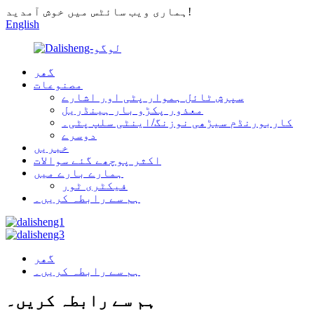
ہماری ویب سائٹس میں خوش آمدید!
English
گھر
مصنوعات
سپرش ٹائل ہموار پٹی اور اشارے
معذور پکڑو بار ہینڈریل
کاربورنڈم سیڑھی نوزنگ/اینٹی سلپ پٹی۔
دوسرے
خبریں
اکثر پوچھے گئے سوالات
ہمارے بارے میں
فیکٹری ٹور
ہم سے رابطہ کریں۔
گھر
ہم سے رابطہ کریں۔
ہم سے رابطہ کریں۔