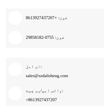
فون: +8613927437207
فون: 0755-29858182
ای امل:
sales@szdalisheng.com
واٹس ایپ/وی چیٹ:
+8613927437207