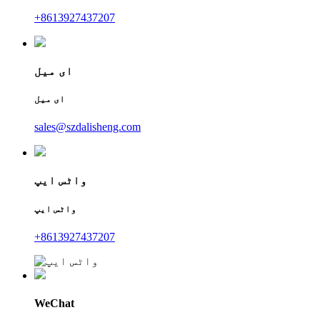
+8613927437207
ای میل
ای میل
sales@szdalisheng.com
واٹس ایپ
واٹس ایپ
+8613927437207
WeChat